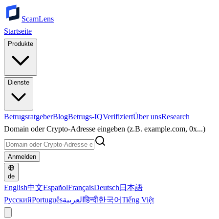
ScamLens
Startseite
Produkte
Dienste
Betrugsratgeber
Blog
Betrugs-IQ
Verifiziert
Über uns
Research
Domain oder Crypto-Adresse eingeben (z.B. example.com, 0x...)
Anmelden
de
English
中文
Español
Français
Deutsch
日本語
Русский
Português
العربية
हिन्दी
한국어
Tiếng Việt