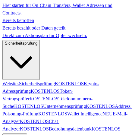
Hier starten für On-Chain-Transfers, Wallet-Adressen und
Contracts.
Bereits betroffen
Bereits bezahlt oder Daten geteilt
Direkt zum Aktionsplan für Opfer wechseln.
Sicherheitsprüfung
Website-Sicherheitsprüfung
KOSTENLOS
Krypto-
Adressprüfung
KOSTENLOS
Token-
Vertragsprüfer
KOSTENLOS
Telefonnummern-
Suche
KOSTENLOS
Unternehmensprüfung
KOSTENLOS
Address-
Poisoning-Prüfung
KOSTENLOS
Wallet Intelligence
NEU
E-Mail-
Analyzer
KOSTENLOS
Chat-
Analyzer
KOSTENLOS
Bedrohungsdatenbank
KOSTENLOS