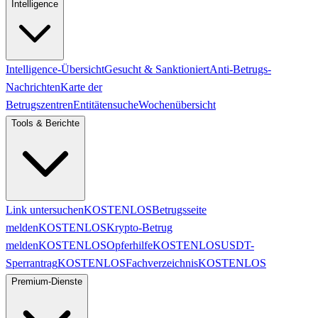
Intelligence
Intelligence-Übersicht
Gesucht & Sanktioniert
Anti-Betrugs-
Nachrichten
Karte der
Betrugszentren
Entitätensuche
Wochenübersicht
Tools & Berichte
Link untersuchen
KOSTENLOS
Betrugsseite
melden
KOSTENLOS
Krypto-Betrug
melden
KOSTENLOS
Opferhilfe
KOSTENLOS
USDT-
Sperrantrag
KOSTENLOS
Fachverzeichnis
KOSTENLOS
Premium-Dienste