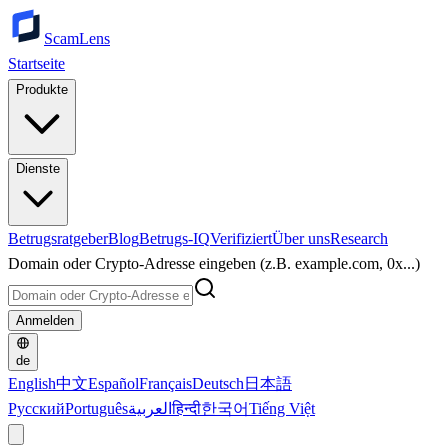
ScamLens
Startseite
Produkte
Dienste
Betrugsratgeber
Blog
Betrugs-IQ
Verifiziert
Über uns
Research
Domain oder Crypto-Adresse eingeben (z.B. example.com, 0x...)
Anmelden
de
English
中文
Español
Français
Deutsch
日本語
Русский
Português
العربية
हिन्दी
한국어
Tiếng Việt