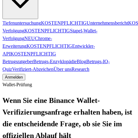
Tiefenuntersuchung
KOSTENPFLICHTIG
Unternehmensbericht
KOS
Verfolgung
KOSTENPFLICHTIG
Stapel-Wallet-
Verfolgung
NEU
Chrome-
Erweiterung
KOSTENPFLICHTIG
Entwickler-
API
KOSTENPFLICHTIG
Betrugsratgeber
Betrugs-Enzyklopädie
Blog
Betrugs-IQ-
Quiz
Verifiziert-Abzeichen
Über uns
Research
Anmelden
Wallet-Prüfung
Wenn Sie eine Binance Wallet-
Verifizierungsanfrage erhalten haben, ist
die entscheidende Frage, ob sie Sie im
offiziellen Ablauf hält