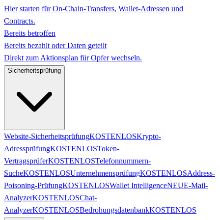
Hier starten für On-Chain-Transfers, Wallet-Adressen und
Contracts.
Bereits betroffen
Bereits bezahlt oder Daten geteilt
Direkt zum Aktionsplan für Opfer wechseln.
Sicherheitsprüfung
Website-Sicherheitsprüfung
KOSTENLOS
Krypto-
Adressprüfung
KOSTENLOS
Token-
Vertragsprüfer
KOSTENLOS
Telefonnummern-
Suche
KOSTENLOS
Unternehmensprüfung
KOSTENLOS
Address-
Poisoning-Prüfung
KOSTENLOS
Wallet Intelligence
NEU
E-Mail-
Analyzer
KOSTENLOS
Chat-
Analyzer
KOSTENLOS
Bedrohungsdatenbank
KOSTENLOS