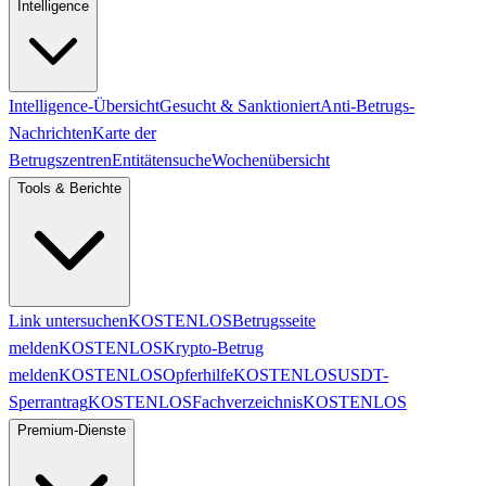
Intelligence
Intelligence-Übersicht
Gesucht & Sanktioniert
Anti-Betrugs-
Nachrichten
Karte der
Betrugszentren
Entitätensuche
Wochenübersicht
Tools & Berichte
Link untersuchen
KOSTENLOS
Betrugsseite
melden
KOSTENLOS
Krypto-Betrug
melden
KOSTENLOS
Opferhilfe
KOSTENLOS
USDT-
Sperrantrag
KOSTENLOS
Fachverzeichnis
KOSTENLOS
Premium-Dienste