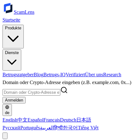
ScamLens
Startseite
Produkte
Dienste
Betrugsratgeber
Blog
Betrugs-IQ
Verifiziert
Über uns
Research
Domain oder Crypto-Adresse eingeben (z.B. example.com, 0x...)
Anmelden
de
English
中文
Español
Français
Deutsch
日本語
Русский
Português
العربية
हिन्दी
한국어
Tiếng Việt