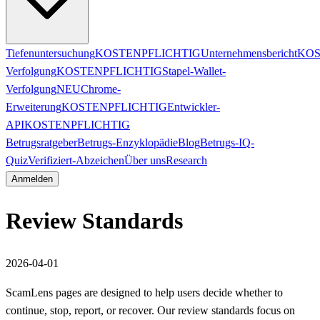
Tiefenuntersuchung
KOSTENPFLICHTIG
Unternehmensbericht
KOS
Verfolgung
KOSTENPFLICHTIG
Stapel-Wallet-
Verfolgung
NEU
Chrome-
Erweiterung
KOSTENPFLICHTIG
Entwickler-
API
KOSTENPFLICHTIG
Betrugsratgeber
Betrugs-Enzyklopädie
Blog
Betrugs-IQ-
Quiz
Verifiziert-Abzeichen
Über uns
Research
Anmelden
Review Standards
2026-04-01
ScamLens pages are designed to help users decide whether to
continue, stop, report, or recover. Our review standards focus on