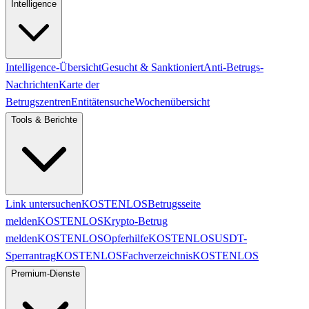
Intelligence
Intelligence-Übersicht
Gesucht & Sanktioniert
Anti-Betrugs-
Nachrichten
Karte der
Betrugszentren
Entitätensuche
Wochenübersicht
Tools & Berichte
Link untersuchen
KOSTENLOS
Betrugsseite
melden
KOSTENLOS
Krypto-Betrug
melden
KOSTENLOS
Opferhilfe
KOSTENLOS
USDT-
Sperrantrag
KOSTENLOS
Fachverzeichnis
KOSTENLOS
Premium-Dienste