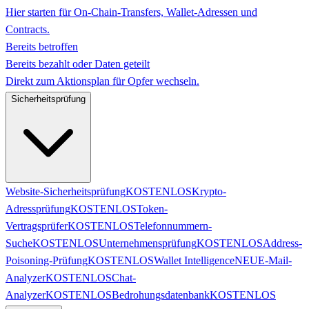
Hier starten für On-Chain-Transfers, Wallet-Adressen und
Contracts.
Bereits betroffen
Bereits bezahlt oder Daten geteilt
Direkt zum Aktionsplan für Opfer wechseln.
Sicherheitsprüfung
Website-Sicherheitsprüfung
KOSTENLOS
Krypto-
Adressprüfung
KOSTENLOS
Token-
Vertragsprüfer
KOSTENLOS
Telefonnummern-
Suche
KOSTENLOS
Unternehmensprüfung
KOSTENLOS
Address-
Poisoning-Prüfung
KOSTENLOS
Wallet Intelligence
NEU
E-Mail-
Analyzer
KOSTENLOS
Chat-
Analyzer
KOSTENLOS
Bedrohungsdatenbank
KOSTENLOS