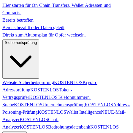
Hier starten für On-Chain-Transfers, Wallet-Adressen und
Contracts.
Bereits betroffen
Bereits bezahlt oder Daten geteilt
Direkt zum Aktionsplan für Opfer wechseln.
Sicherheitsprüfung
Website-Sicherheitsprüfung
KOSTENLOS
Krypto-
Adressprüfung
KOSTENLOS
Token-
Vertragsprüfer
KOSTENLOS
Telefonnummern-
Suche
KOSTENLOS
Unternehmensprüfung
KOSTENLOS
Address-
Poisoning-Prüfung
KOSTENLOS
Wallet Intelligence
NEU
E-Mail-
Analyzer
KOSTENLOS
Chat-
Analyzer
KOSTENLOS
Bedrohungsdatenbank
KOSTENLOS