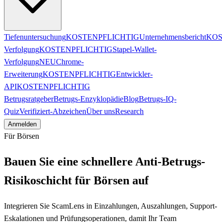
Tiefenuntersuchung
KOSTENPFLICHTIG
Unternehmensbericht
KOS
Verfolgung
KOSTENPFLICHTIG
Stapel-Wallet-
Verfolgung
NEU
Chrome-
Erweiterung
KOSTENPFLICHTIG
Entwickler-
API
KOSTENPFLICHTIG
Betrugsratgeber
Betrugs-Enzyklopädie
Blog
Betrugs-IQ-
Quiz
Verifiziert-Abzeichen
Über uns
Research
Anmelden
Für Börsen
Bauen Sie eine schnellere Anti-Betrugs-
Risikoschicht für Börsen auf
Integrieren Sie ScamLens in Einzahlungen, Auszahlungen, Support-
Eskalationen und Prüfungsoperationen, damit Ihr Team