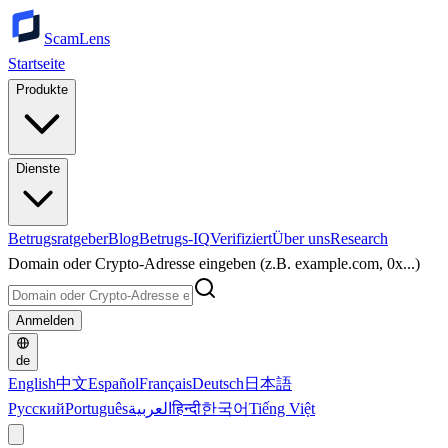
ScamLens
Startseite
Produkte
Dienste
Betrugsratgeber
Blog
Betrugs-IQ
Verifiziert
Über uns
Research
Domain oder Crypto-Adresse eingeben (z.B. example.com, 0x...)
Anmelden
de
English
中文
Español
Français
Deutsch
日本語
Русский
Português
العربية
हिन्दी
한국어
Tiếng Việt