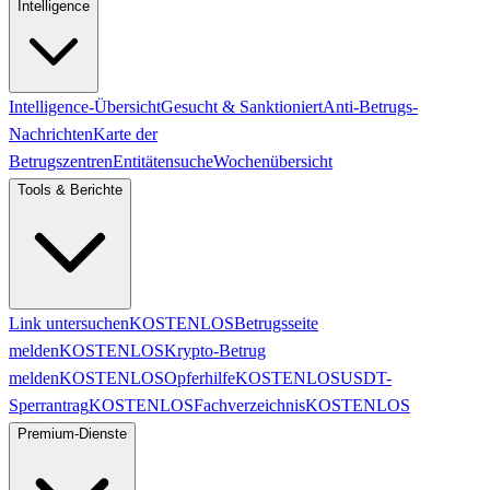
Intelligence
Intelligence-Übersicht
Gesucht & Sanktioniert
Anti-Betrugs-
Nachrichten
Karte der
Betrugszentren
Entitätensuche
Wochenübersicht
Tools & Berichte
Link untersuchen
KOSTENLOS
Betrugsseite
melden
KOSTENLOS
Krypto-Betrug
melden
KOSTENLOS
Opferhilfe
KOSTENLOS
USDT-
Sperrantrag
KOSTENLOS
Fachverzeichnis
KOSTENLOS
Premium-Dienste