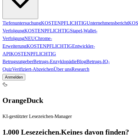
Tiefenuntersuchung
KOSTENPFLICHTIG
Unternehmensbericht
KOS
Verfolgung
KOSTENPFLICHTIG
Stapel-Wallet-
Verfolgung
NEU
Chrome-
Erweiterung
KOSTENPFLICHTIG
Entwickler-
API
KOSTENPFLICHTIG
Betrugsratgeber
Betrugs-Enzyklopädie
Blog
Betrugs-IQ-
Quiz
Verifiziert-Abzeichen
Über uns
Research
Anmelden
🦆
OrangeDuck
KI-gestützter Lesezeichen-Manager
1.000 Lesezeichen.
Keines davon finden?