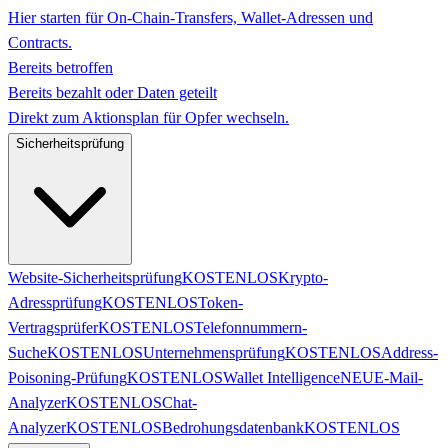
Hier starten für On-Chain-Transfers, Wallet-Adressen und
Contracts.
Bereits betroffen
Bereits bezahlt oder Daten geteilt
Direkt zum Aktionsplan für Opfer wechseln.
Sicherheitsprüfung
Website-Sicherheitsprüfung
KOSTENLOS
Krypto-
Adressprüfung
KOSTENLOS
Token-
Vertragsprüfer
KOSTENLOS
Telefonnummern-
Suche
KOSTENLOS
Unternehmensprüfung
KOSTENLOS
Address-
Poisoning-Prüfung
KOSTENLOS
Wallet Intelligence
NEU
E-Mail-
Analyzer
KOSTENLOS
Chat-
Analyzer
KOSTENLOS
Bedrohungsdatenbank
KOSTENLOS