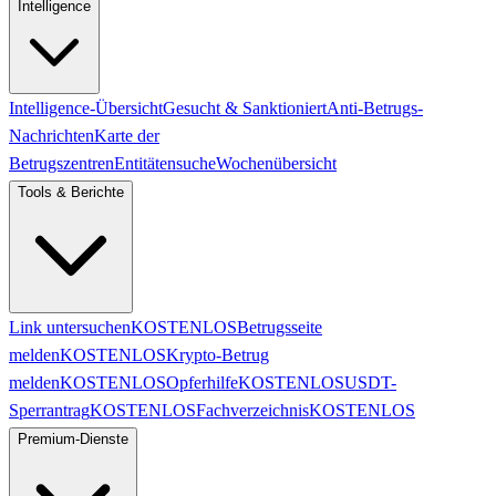
Intelligence
Intelligence-Übersicht
Gesucht & Sanktioniert
Anti-Betrugs-
Nachrichten
Karte der
Betrugszentren
Entitätensuche
Wochenübersicht
Tools & Berichte
Link untersuchen
KOSTENLOS
Betrugsseite
melden
KOSTENLOS
Krypto-Betrug
melden
KOSTENLOS
Opferhilfe
KOSTENLOS
USDT-
Sperrantrag
KOSTENLOS
Fachverzeichnis
KOSTENLOS
Premium-Dienste