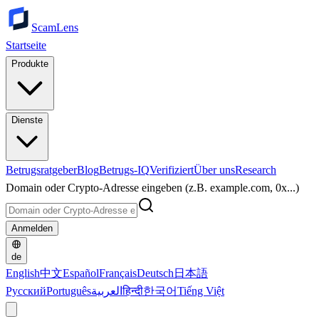
ScamLens
Startseite
Produkte
Dienste
Betrugsratgeber
Blog
Betrugs-IQ
Verifiziert
Über uns
Research
Domain oder Crypto-Adresse eingeben (z.B. example.com, 0x...)
Anmelden
de
English
中文
Español
Français
Deutsch
日本語
Русский
Português
العربية
हिन्दी
한국어
Tiếng Việt