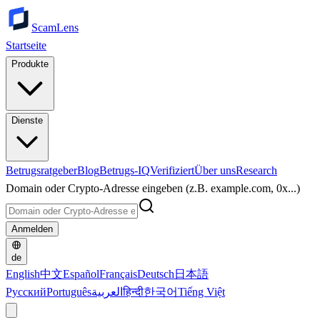
ScamLens
Startseite
Produkte
Dienste
Betrugsratgeber
Blog
Betrugs-IQ
Verifiziert
Über uns
Research
Domain oder Crypto-Adresse eingeben (z.B. example.com, 0x...)
Anmelden
de
English
中文
Español
Français
Deutsch
日本語
Русский
Português
العربية
हिन्दी
한국어
Tiếng Việt