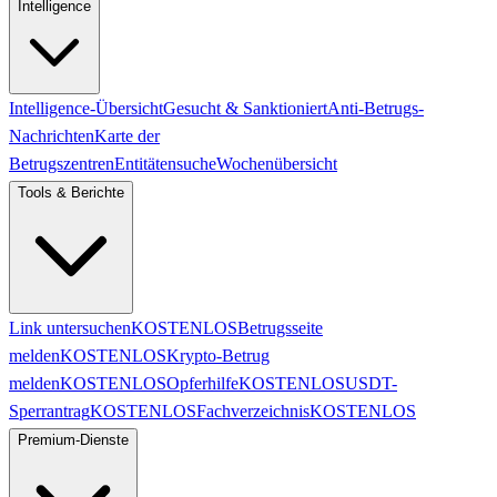
Intelligence
Intelligence-Übersicht
Gesucht & Sanktioniert
Anti-Betrugs-
Nachrichten
Karte der
Betrugszentren
Entitätensuche
Wochenübersicht
Tools & Berichte
Link untersuchen
KOSTENLOS
Betrugsseite
melden
KOSTENLOS
Krypto-Betrug
melden
KOSTENLOS
Opferhilfe
KOSTENLOS
USDT-
Sperrantrag
KOSTENLOS
Fachverzeichnis
KOSTENLOS
Premium-Dienste