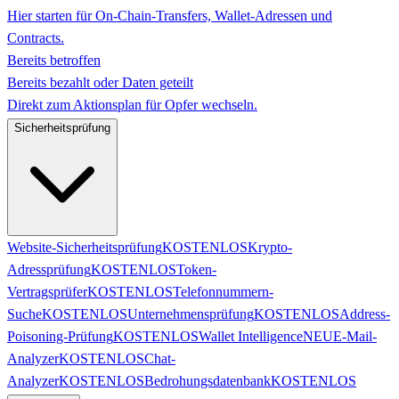
Hier starten für On-Chain-Transfers, Wallet-Adressen und
Contracts.
Bereits betroffen
Bereits bezahlt oder Daten geteilt
Direkt zum Aktionsplan für Opfer wechseln.
Sicherheitsprüfung
Website-Sicherheitsprüfung
KOSTENLOS
Krypto-
Adressprüfung
KOSTENLOS
Token-
Vertragsprüfer
KOSTENLOS
Telefonnummern-
Suche
KOSTENLOS
Unternehmensprüfung
KOSTENLOS
Address-
Poisoning-Prüfung
KOSTENLOS
Wallet Intelligence
NEU
E-Mail-
Analyzer
KOSTENLOS
Chat-
Analyzer
KOSTENLOS
Bedrohungsdatenbank
KOSTENLOS