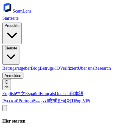
ScamLens
Startseite
Produkte
Dienste
Betrugsratgeber
Blog
Betrugs-IQ
Verifiziert
Über uns
Research
Anmelden
de
English
中文
Español
Français
Deutsch
日本語
Русский
Português
العربية
हिन्दी
한국어
Tiếng Việt
Hier starten