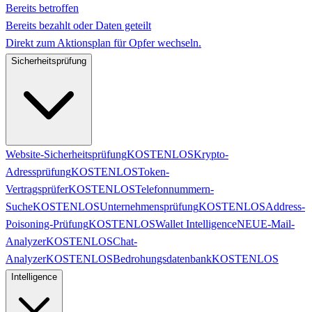
Bereits betroffen
Bereits bezahlt oder Daten geteilt
Direkt zum Aktionsplan für Opfer wechseln.
Sicherheitsprüfung
Website-Sicherheitsprüfung
KOSTENLOS
Krypto-
Adressprüfung
KOSTENLOS
Token-
Vertragsprüfer
KOSTENLOS
Telefonnummern-
Suche
KOSTENLOS
Unternehmensprüfung
KOSTENLOS
Address-
Poisoning-Prüfung
KOSTENLOS
Wallet Intelligence
NEU
E-Mail-
Analyzer
KOSTENLOS
Chat-
Analyzer
KOSTENLOS
Bedrohungsdatenbank
KOSTENLOS
Intelligence