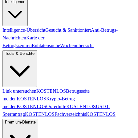
Intelligence
Intelligence-Übersicht
Gesucht & Sanktioniert
Anti-Betrugs-
Nachrichten
Karte der
Betrugszentren
Entitätensuche
Wochenübersicht
Tools & Berichte
Link untersuchen
KOSTENLOS
Betrugsseite
melden
KOSTENLOS
Krypto-Betrug
melden
KOSTENLOS
Opferhilfe
KOSTENLOS
USDT-
Sperrantrag
KOSTENLOS
Fachverzeichnis
KOSTENLOS
Premium-Dienste