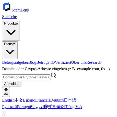
ScamLens
Startseite
Produkte
Dienste
Betrugsratgeber
Blog
Betrugs-IQ
Verifiziert
Über uns
Research
Domain oder Crypto-Adresse eingeben (z.B. example.com, 0x...)
Anmelden
de
English
中文
Español
Français
Deutsch
日本語
Русский
Português
العربية
हिन्दी
한국어
Tiếng Việt