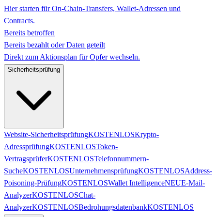
Hier starten für On-Chain-Transfers, Wallet-Adressen und
Contracts.
Bereits betroffen
Bereits bezahlt oder Daten geteilt
Direkt zum Aktionsplan für Opfer wechseln.
Sicherheitsprüfung
Website-Sicherheitsprüfung
KOSTENLOS
Krypto-
Adressprüfung
KOSTENLOS
Token-
Vertragsprüfer
KOSTENLOS
Telefonnummern-
Suche
KOSTENLOS
Unternehmensprüfung
KOSTENLOS
Address-
Poisoning-Prüfung
KOSTENLOS
Wallet Intelligence
NEU
E-Mail-
Analyzer
KOSTENLOS
Chat-
Analyzer
KOSTENLOS
Bedrohungsdatenbank
KOSTENLOS