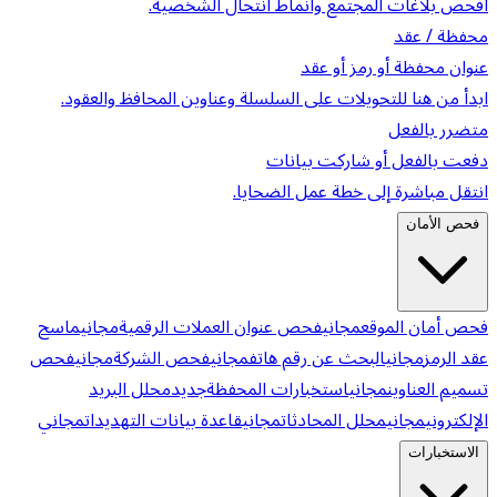
افحص بلاغات المجتمع وأنماط انتحال الشخصية.
محفظة / عقد
عنوان محفظة أو رمز أو عقد
ابدأ من هنا للتحويلات على السلسلة وعناوين المحافظ والعقود.
متضرر بالفعل
دفعت بالفعل أو شاركت بيانات
انتقل مباشرة إلى خطة عمل الضحايا.
فحص الأمان
فحص أمان الموقع
مجاني
فحص عنوان العملات الرقمية
مجاني
ماسح
عقد الرمز
مجاني
البحث عن رقم هاتف
مجاني
فحص الشركة
مجاني
فحص
تسميم العناوين
مجاني
استخبارات المحفظة
جديد
محلل البريد
الإلكتروني
مجاني
محلل المحادثات
مجاني
قاعدة بيانات التهديدات
مجاني
الاستخبارات