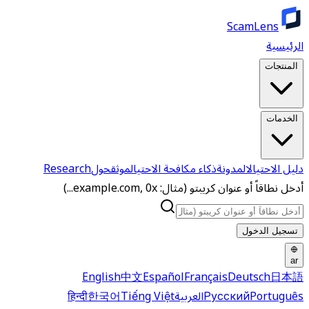
ScamLens
الرئيسية
المنتجات
الخدمات
دليل الاحتيال
المدونة
ذكاء مكافحة الاحتيال
موثق
حول
Research
أدخل نطاقاً أو عنوان كريبتو (مثال: example.com, 0x...)
تسجيل الدخول
ar
English
中文
Español
Français
Deutsch
日本語
Português
Русский
العربية
Tiếng Việt
한국어
हिन्दी