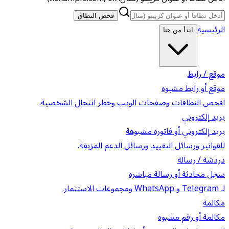
فحص النطاق
الرئيسية
ابدأ من هنا
موقع / رابط
موقع أو رابط مشبوه
افحص النطاقات وصفحات الويب وخطر انتحال الشخصية.
بريد إلكتروني
بريد إلكتروني أو فاتورة مشبوهة
للفواتير ورسائل التقييد ورسائل الدعم المزيفة.
دردشة / رسالة
سجل محادثة أو رسالة مباشرة
لـ Telegram و WhatsApp ومجموعات الاستثمار.
مكالمة
مكالمة أو رقم مشبوه