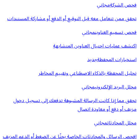
فحص الشركة
مجاني
تحقق ممن تتعامل معه قبل التوقيع أو الدفع أو مشاركة المستندات
فحص تسميم العناوين
مجاني
اكتشف عمليات احتيال العناوين المتشابهة
استخبارات المحفظة
جديد
تحليل المحفظة بالذكاء الاصطناعي وتقييم المخاطر
محلل البريد الإلكتروني
مجاني
تحقق مما إذا كانت الرسالة المشبوهة تدفعك إلى تسجيل دخول
مزيف أو دفع أو معاودة اتصال
محلل المحادثات
مجاني
افحص الرسائل والمحادثات الخاصة بحثًا عن الضغط أو الدعم المزيف