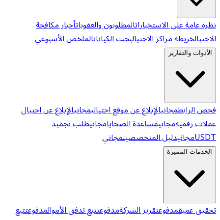
نظرة عامة على الاستخبارات
المطلوبون والعقوبات
أخبار مكافحة
الاحتيال
خريطة مراكز الاحتيال
بحث الكيانات
الملخص الأسبوعي
الأدوات والتقارير
فحص الرابط
مجاني
الإبلاغ عن موقع احتيالي
مجاني
الإبلاغ عن احتيال
عملات رقمية
مجاني
مساعدة الضحايا
مجاني
طلب تجميد
USDT
مجاني
دليل المتخصصين
مجاني
الخدمات المميزة
تحقيق عميق
مدفوع
تقرير الشركة
مدفوع
تتبع تدفق الأموال
مدفوع
تتبع