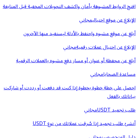
افتح الروابط المشبوهة بأمان واكشف التحويلات المخفية قبل المتابعة
الإبلاغ عن موقع احتيالي
مجاني
أبلغ عن موقع مشبوه واحتفظ بالأدلة ليستفيد منها الآخرون
الإبلاغ عن احتيال عملات رقمية
مجاني
أبلغ عن محفظة أو عنوان أو مسار دفع مشبوه بالعملات الرقمية
مساعدة الضحايا
مجاني
احصل على خطة خطوة بخطوة إذا كنت قد دفعت أو رددت أو شاركت
بياناتك بالفعل
طلب تجميد USDT
مجاني
أنشئ طلب تجميد إذا سُرقت عملاتك من نوع USDT
دليل المتخصصين
مجاني