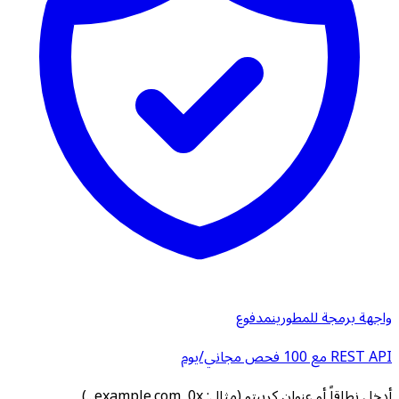
واجهة برمجة للمطورين
مدفوع
REST API مع 100 فحص مجاني/يوم
أدخل نطاقاً أو عنوان كريبتو (مثال: example.com, 0x...)