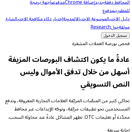
المحافظ دفعة
جديد
إضافة Chrome
مدفوع
واجهة برمجة
للمطورين
مدفوع
دليل الاحتيال
موسوعة الاحتيال
المدونة
اختبار ذكاء مكافحة الاحتيال
شارة
موثقة
حول
Research
تسجيل الدخول
فحص بورصة العملات المشفرة
عادةً ما يكون اكتشاف البورصات المزيفة
أسهل من خلال تدفق الأموال وليس
النص التسويقي
تحاكي كثير من المنصّات المزيّفة العلامات التجارية المعروفة، وتدفع
المستخدمين نحو تطبيقات مزيّفة، وتوجّه الإيداعات عبر محافظ
محدّدة أو تعليمات OTC. تظهر المشاكل عادةً عند محاولة السحب.
إجابة سريعة