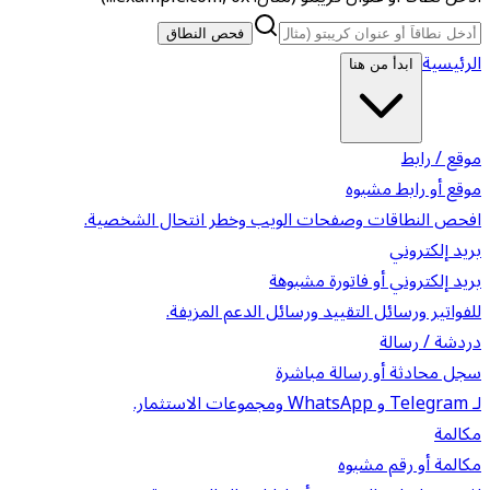
فحص النطاق
الرئيسية
ابدأ من هنا
موقع / رابط
موقع أو رابط مشبوه
افحص النطاقات وصفحات الويب وخطر انتحال الشخصية.
بريد إلكتروني
بريد إلكتروني أو فاتورة مشبوهة
للفواتير ورسائل التقييد ورسائل الدعم المزيفة.
دردشة / رسالة
سجل محادثة أو رسالة مباشرة
لـ Telegram و WhatsApp ومجموعات الاستثمار.
مكالمة
مكالمة أو رقم مشبوه