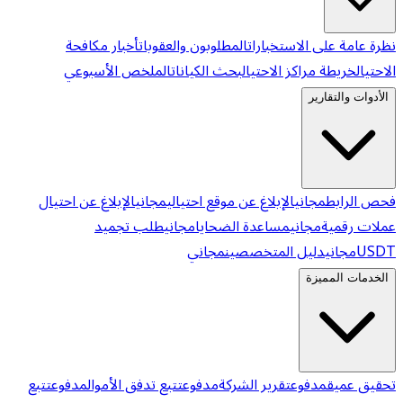
نظرة عامة على الاستخبارات
المطلوبون والعقوبات
أخبار مكافحة
الاحتيال
خريطة مراكز الاحتيال
بحث الكيانات
الملخص الأسبوعي
الأدوات والتقارير
فحص الرابط
مجاني
الإبلاغ عن موقع احتيالي
مجاني
الإبلاغ عن احتيال
عملات رقمية
مجاني
مساعدة الضحايا
مجاني
طلب تجميد
USDT
مجاني
دليل المتخصصين
مجاني
الخدمات المميزة
تحقيق عميق
مدفوع
تقرير الشركة
مدفوع
تتبع تدفق الأموال
مدفوع
تتبع