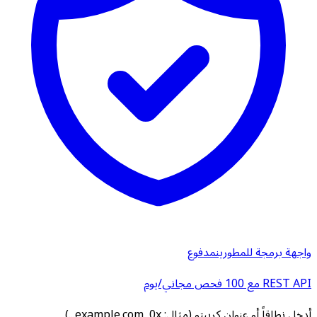
واجهة برمجة للمطورين
مدفوع
REST API مع 100 فحص مجاني/يوم
أدخل نطاقاً أو عنوان كريبتو (مثال: example.com, 0x...)