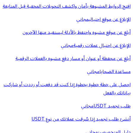
افتح الروابط المشبوهة بأمان واكشف التحويلات المخفية قبل المتابعة
الإبلاغ عن موقع احتيالي
مجاني
أبلغ عن موقع مشبوه واحتفظ بالأدلة ليستفيد منها الآخرون
الإبلاغ عن احتيال عملات رقمية
مجاني
أبلغ عن محفظة أو عنوان أو مسار دفع مشبوه بالعملات الرقمية
مساعدة الضحايا
مجاني
احصل على خطة خطوة بخطوة إذا كنت قد دفعت أو رددت أو شاركت
بياناتك بالفعل
طلب تجميد USDT
مجاني
أنشئ طلب تجميد إذا سُرقت عملاتك من نوع USDT
دليل المتخصصين
مجاني