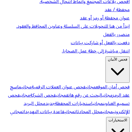
افحص بلاغات المجتمع وأنماط انتحال الشخصية.
محفظة / عقد
عنوان محفظة أو رمز أو عقد
ابدأ من هنا للتحويلات على السلسلة وعناوين المحافظ والعقود.
متضرر بالفعل
دفعت بالفعل أو شاركت بيانات
انتقل مباشرة إلى خطة عمل الضحايا.
فحص الأمان
فحص أمان الموقع
مجاني
فحص عنوان العملات الرقمية
مجاني
ماسح
عقد الرمز
مجاني
البحث عن رقم هاتف
مجاني
فحص الشركة
مجاني
فحص
تسميم العناوين
مجاني
استخبارات المحفظة
جديد
محلل البريد
الإلكتروني
مجاني
محلل المحادثات
مجاني
قاعدة بيانات التهديدات
مجاني
الاستخبارات