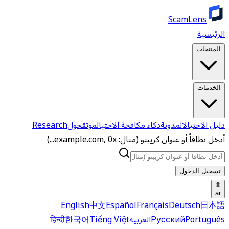
ScamLens
الرئيسية
المنتجات
الخدمات
دليل الاحتيال
المدونة
ذكاء مكافحة الاحتيال
موثق
حول
Research
أدخل نطاقاً أو عنوان كريبتو (مثال: example.com, 0x...)
تسجيل الدخول
ar
English
中文
Español
Français
Deutsch
日本語
Português
Русский
العربية
Tiếng Việt
한국어
हिन्दी