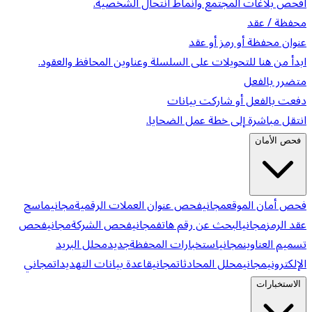
افحص بلاغات المجتمع وأنماط انتحال الشخصية.
محفظة / عقد
عنوان محفظة أو رمز أو عقد
ابدأ من هنا للتحويلات على السلسلة وعناوين المحافظ والعقود.
متضرر بالفعل
دفعت بالفعل أو شاركت بيانات
انتقل مباشرة إلى خطة عمل الضحايا.
فحص الأمان
فحص أمان الموقع
مجاني
فحص عنوان العملات الرقمية
مجاني
ماسح
عقد الرمز
مجاني
البحث عن رقم هاتف
مجاني
فحص الشركة
مجاني
فحص
تسميم العناوين
مجاني
استخبارات المحفظة
جديد
محلل البريد
الإلكتروني
مجاني
محلل المحادثات
مجاني
قاعدة بيانات التهديدات
مجاني
الاستخبارات