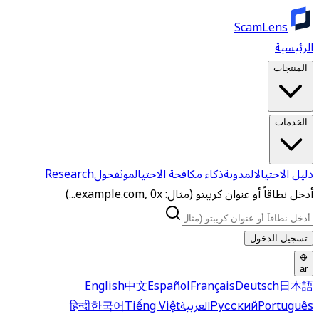
ScamLens
الرئيسية
المنتجات
الخدمات
دليل الاحتيال
المدونة
ذكاء مكافحة الاحتيال
موثق
حول
Research
أدخل نطاقاً أو عنوان كريبتو (مثال: example.com, 0x...)
تسجيل الدخول
ar
English
中文
Español
Français
Deutsch
日本語
Português
Русский
العربية
Tiếng Việt
한국어
हिन्दी