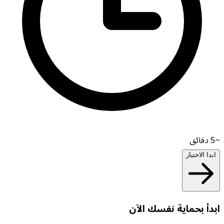
~5
دقائق
ابدا الاختبار
ابدأ بحماية نفسك الآن