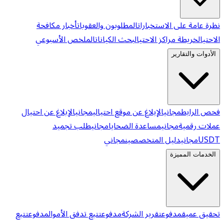
نظرة عامة على الاستخبارات
المطلوبون والعقوبات
أخبار مكافحة
الاحتيال
خريطة مراكز الاحتيال
بحث الكيانات
الملخص الأسبوعي
الأدوات والتقارير
فحص الرابط
مجاني
الإبلاغ عن موقع احتيالي
مجاني
الإبلاغ عن احتيال
عملات رقمية
مجاني
مساعدة الضحايا
مجاني
طلب تجميد
USDT
مجاني
دليل المتخصصين
مجاني
الخدمات المميزة
تحقيق عميق
مدفوع
تقرير الشركة
مدفوع
تتبع تدفق الأموال
مدفوع
تتبع