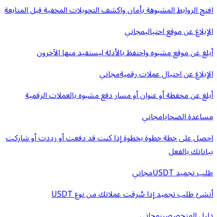
افتح الروابط المشبوهة بأمان واكشف التحويلات المخفية قبل المتابعة
الإبلاغ عن موقع احتيالي
مجاني
أبلغ عن موقع مشبوه واحتفظ بالأدلة ليستفيد منها الآخرون
الإبلاغ عن احتيال عملات رقمية
مجاني
أبلغ عن محفظة أو عنوان أو مسار دفع مشبوه بالعملات الرقمية
مساعدة الضحايا
مجاني
احصل على خطة خطوة بخطوة إذا كنت قد دفعت أو رددت أو شاركت
بياناتك بالفعل
طلب تجميد USDT
مجاني
أنشئ طلب تجميد إذا سُرقت عملاتك من نوع USDT
دليل المتخصصين
مجاني