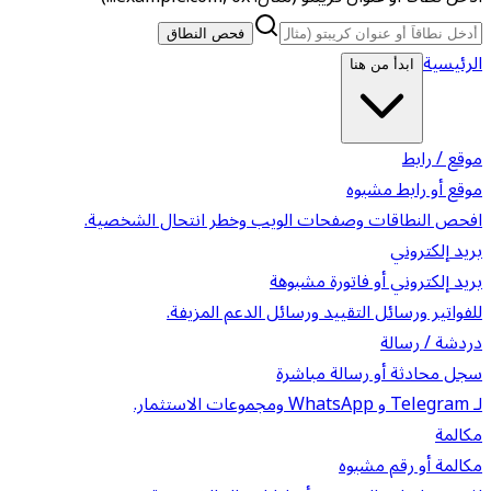
فحص النطاق
الرئيسية
ابدأ من هنا
موقع / رابط
موقع أو رابط مشبوه
افحص النطاقات وصفحات الويب وخطر انتحال الشخصية.
بريد إلكتروني
بريد إلكتروني أو فاتورة مشبوهة
للفواتير ورسائل التقييد ورسائل الدعم المزيفة.
دردشة / رسالة
سجل محادثة أو رسالة مباشرة
لـ Telegram و WhatsApp ومجموعات الاستثمار.
مكالمة
مكالمة أو رقم مشبوه