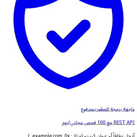
واجهة برمجة للمطورين
مدفوع
REST API مع 100 فحص مجاني/يوم
أدخل نطاقاً أو عنوان كريبتو (مثال: example.com, 0x...)