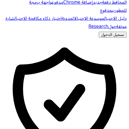
المحافظ دفعة
جديد
إضافة Chrome
مدفوع
واجهة برمجة
للمطورين
مدفوع
دليل الاحتيال
موسوعة الاحتيال
المدونة
اختبار ذكاء مكافحة الاحتيال
شارة
موثقة
حول
Research
تسجيل الدخول