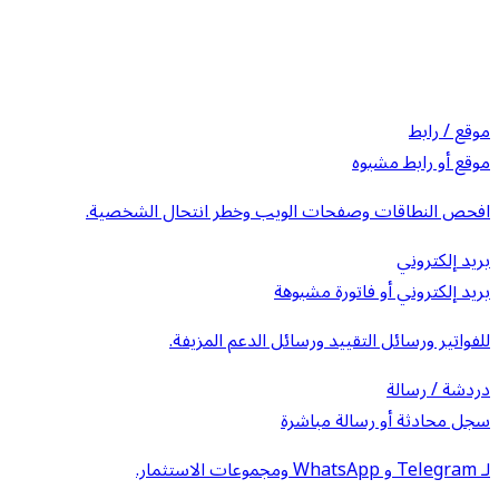
موقع / رابط
موقع أو رابط مشبوه
افحص النطاقات وصفحات الويب وخطر انتحال الشخصية.
بريد إلكتروني
بريد إلكتروني أو فاتورة مشبوهة
للفواتير ورسائل التقييد ورسائل الدعم المزيفة.
دردشة / رسالة
سجل محادثة أو رسالة مباشرة
لـ Telegram و WhatsApp ومجموعات الاستثمار.