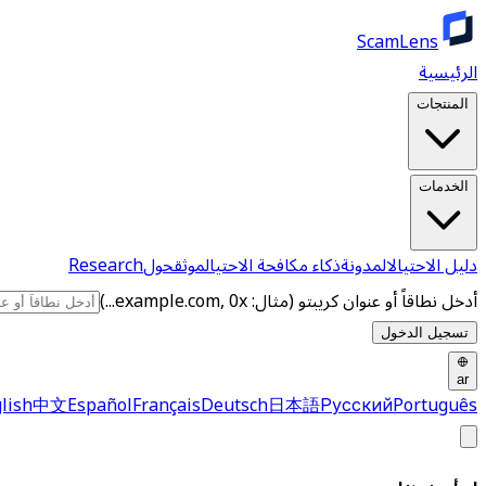
ScamLens
الرئيسية
المنتجات
الخدمات
دليل الاحتيال
المدونة
ذكاء مكافحة الاحتيال
موثق
حول
Research
أدخل نطاقاً أو عنوان كريبتو (مثال: example.com, 0x...)
تسجيل الدخول
ar
lish
中文
Español
Français
Deutsch
日本語
Русский
Português