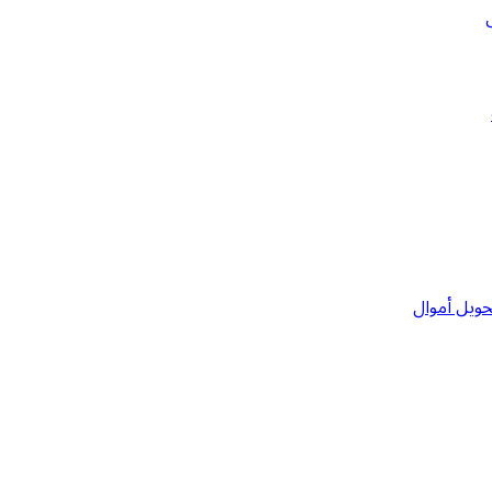
حويل أموال